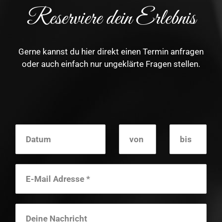
Reserviere dein Erlebnis
Gerne kannst du hier direkt einen Termin anfragen
oder auch einfach nur ungeklärte Fragen stellen.
D
V
B
a
o
i
t
n
s
u
m
M
a
i
l
*
T
e