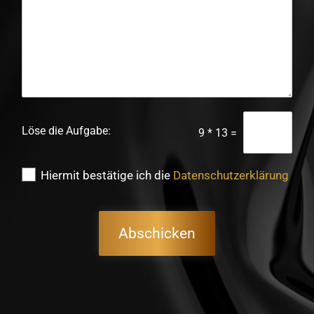
x
t
Löse die Aufgabe:
9
*
13
=
C
Hiermit bestätige ich die
Datenschutzerklärung
h
e
c
k
Abschicken
b
o
x
e
n